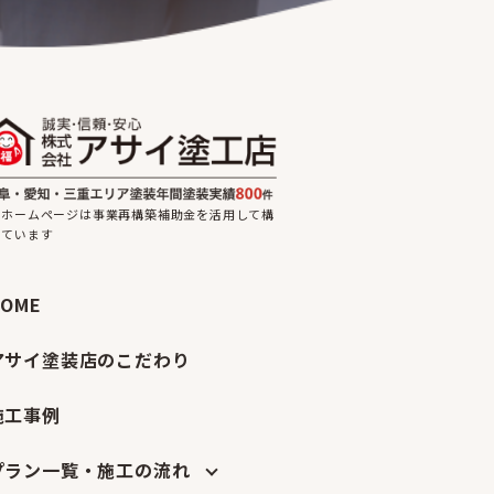
のホームページは事業再構築補助金を活用して構
しています
HOME
アサイ塗装店のこだわり
施工事例
プラン一覧・施工の流れ