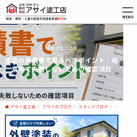
MENU
— スタッフブログ —
塗装の見積書で見るべきポイント｜岐
阜市で失敗しないための確認項目
2026年6月11日
アサイ塗工店
アサイのブログ
スタッフブログ
塗装の見積