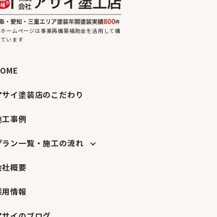
のホームページは事業再構築補助金を活用して構
しています
HOME
アサイ塗装店のこだわり
施工事例
プラン一覧・施工の流れ
会社概要
採用情報
アサイのブログ