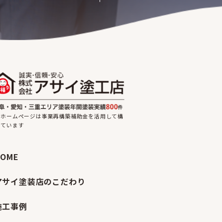
のホームページは事業再構築補助金を活用して構
しています
HOME
アサイ塗装店のこだわり
施工事例